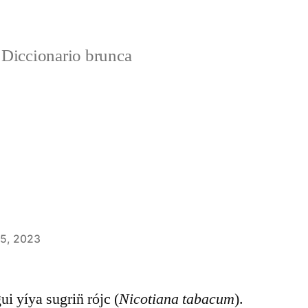
Diccionario brunca
 5, 2023
ui yíya sugrin̈ rójc (
Nicotiana tabacum
).