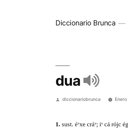
Diccionario Brunca
dua
diccionariobrunca
Enero
1.
sust. éᵛxe cráᵛ; iᵛ cá rójc ég