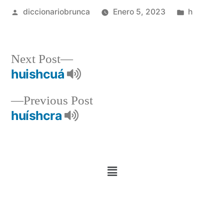
diccionariobrunca
Enero 5, 2023
h
Next Post
huishcuá
Previous Post
huíshcra