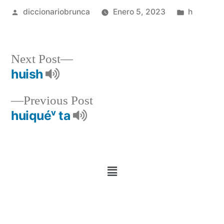
diccionariobrunca
Enero 5, 2023
h
Next Post
huish
Previous Post
huiquéᵛ ta