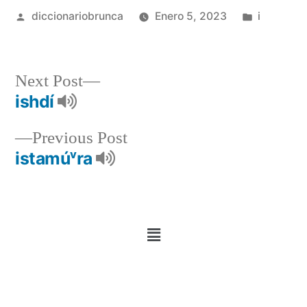
diccionariobrunca
Enero 5, 2023
i
Next Post
ishdí
Previous Post
istamúᵛra