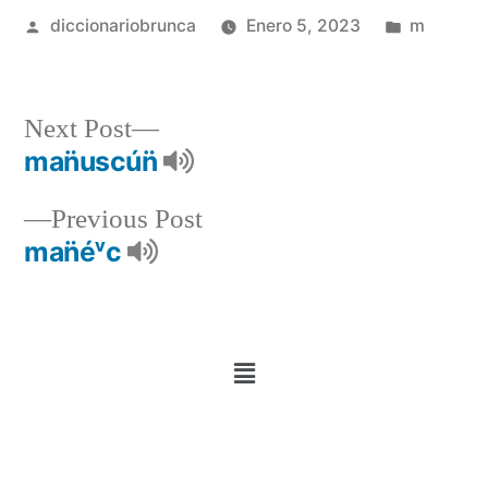
diccionariobrunca
Enero 5, 2023
m
Next Post
man̈uscún̈
Previous Post
man̈éᵛc