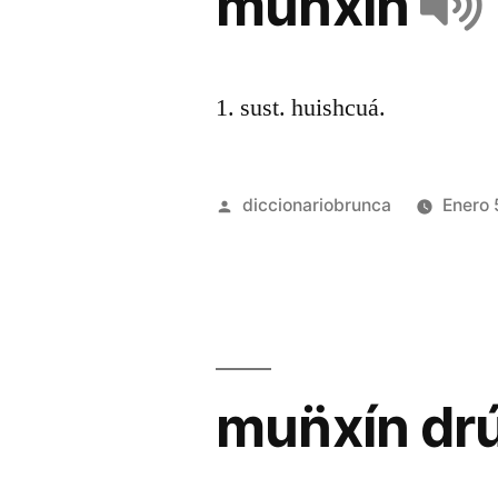
mun̈xín
1. sust. huishcuá.
diccionariobrunca
Enero 
mun̈xín dr