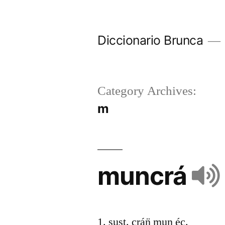
Diccionario Brunca
Category Archives:
m
muncrá
1. sust. crán̈ mun éc.