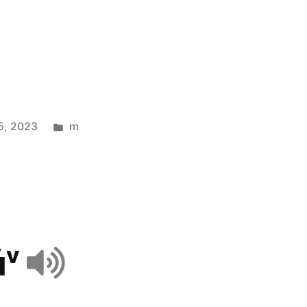
5, 2023
m
úᵛ