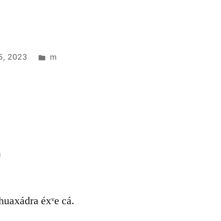
5, 2023
m
n̈ huaxádra éxᵛe cá.