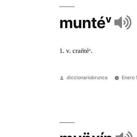
muntéᵛ
1. v. cran̈téᵛ.
diccionariobrunca
Enero 