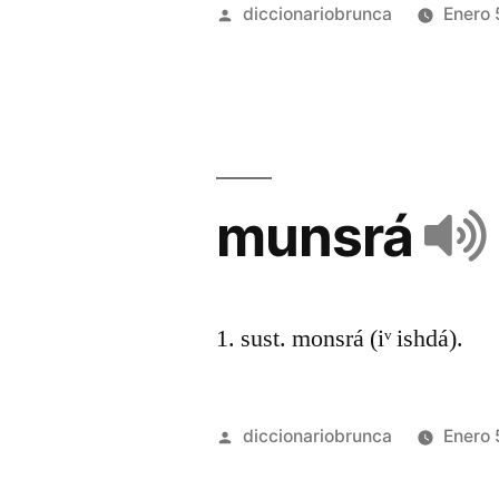
diccionariobrunca
Enero 
munsrá
1. sust. monsrá (iᵛ ishdá).
diccionariobrunca
Enero 