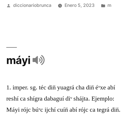
diccionariobrunca
Enero 5, 2023
m
máyi
1. imper. sg. téc din̈ yuagrá cha din̈ éᵛxe abí
reshí ca shígra dabaguí diᵛ shájta. Ejemplo:
Máyi rójc búᵛc ijchí cuín̈ abí rójc ca tegrá din̈.