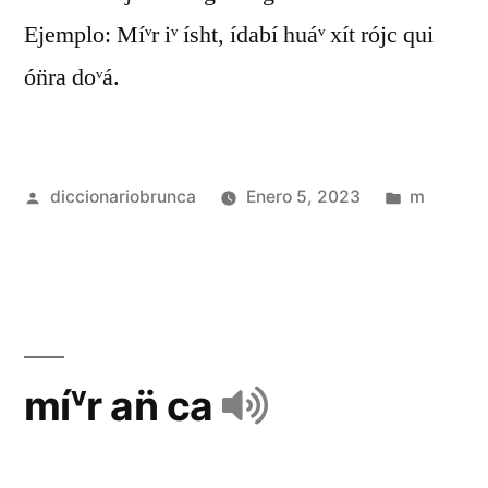
Ejemplo: Míᵛr iᵛ ísht, ídabí huáᵛ xít rójc qui
ón̈ra doᵛá.
diccionariobrunca
Enero 5, 2023
m
míᵛr an̈ ca