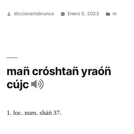
diccionariobrunca
Enero 5, 2023
m
man̈ cróshtan̈ yraón̈
cújc
1. loc. num. shán̈ 37.