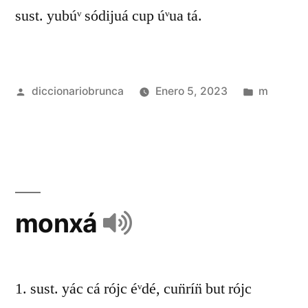
sust. yubúᵛ sódijuá cup úᵛua tá.
diccionariobrunca
Enero 5, 2023
m
monxá
1. sust. yác cá rójc éᵛdé, cun̈rín̈ but rójc