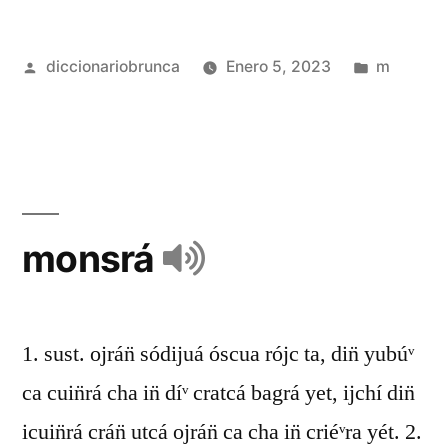
diccionariobrunca
Enero 5, 2023
m
monsrá
1. sust. ojrán̈ sódijuá óscua rójc ta, din̈ yubúᵛ
ca cuin̈rá cha in̈ díᵛ cratcá bagrá yet, ijchí din̈
icuin̈rá crán̈ utcá ojrán̈ ca cha in̈ criéᵛra yét. 2.