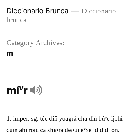
Diccionario Brunca
Diccionario
brunca
Category Archives:
m
míᵛr
1. imper. sg. téc din̈ yuagrá cha din̈ búᵛc ijchí
cuín̈ abí rójc ca shígra deguí éᵛxe ídidídi ón̈.