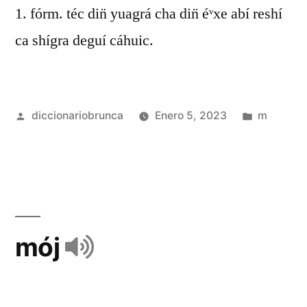
1. fórm. téc din̈ yuagrá cha din̈ éᵛxe abí reshí
ca shígra deguí cáhuic.
diccionariobrunca
Enero 5, 2023
m
mój