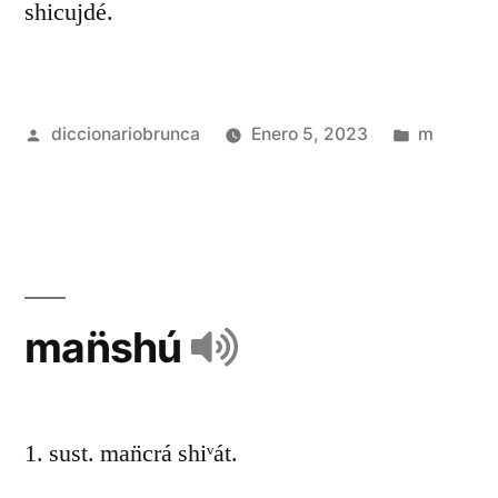
shicujdé.
diccionariobrunca
Enero 5, 2023
m
man̈shú
1. sust. man̈crá shiᵛát.