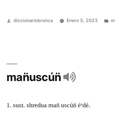
diccionariobrunca
Enero 5, 2023
m
man̈uscún̈
1. sust. shredua man̈ uscún̈ éᵛdé.