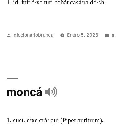
1. id. iníᵛ éᵛxe turi con̈át casáᵛra dóᵛsh.
diccionariobrunca
Enero 5, 2023
m
moncá
1. sust. éᵛxe cráᵛ qui (Piper auritrum).