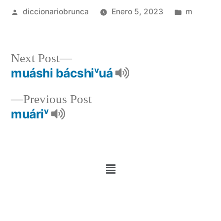
diccionariobrunca
Enero 5, 2023
m
Next Post
muáshi bácshiᵛuá
Previous Post
muáriᵛ