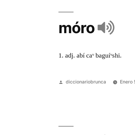
móro
1. adj. abí caᵛ baguíᵛshi.
diccionariobrunca
Enero 