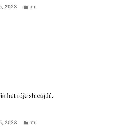
5, 2023
m
rín̈ but rójc shicujdé.
5, 2023
m