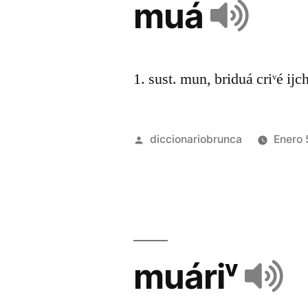
muá
1. sust. mun, briduá criᵛé ijc
diccionariobrunca
Enero 
muáriᵛ