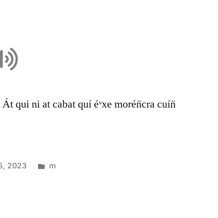
Át qui ni at cabat quí éᵛxe morén̈cra cuín̈
5, 2023
m