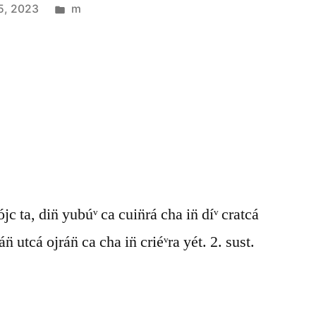
5, 2023
m
jc ta, din̈ yubúᵛ ca cuin̈rá cha in̈ díᵛ cratcá
án̈ utcá ojrán̈ ca cha in̈ criéᵛra yét. 2. sust.