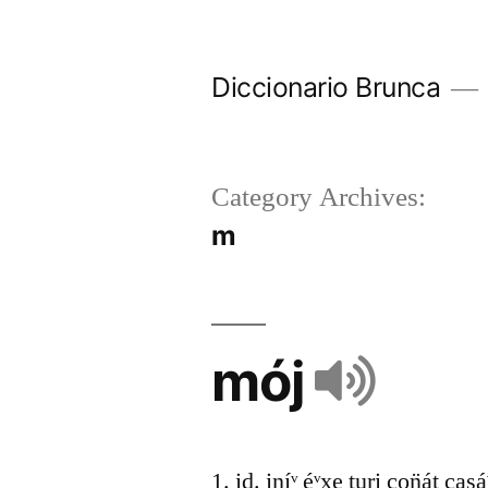
Diccionario Brunca
Category Archives:
m
mój
1. id. iníᵛ éᵛxe turi con̈át cas