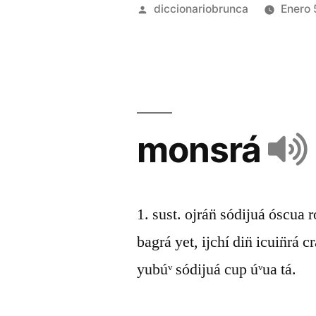
diccionariobrunca
Enero 
monsrá
1. sust. ojrán̈ sódijuá óscua ró
bagrá yet, ijchí din̈ icuin̈rá cr
yubúᵛ sódijuá cup úᵛua tá.