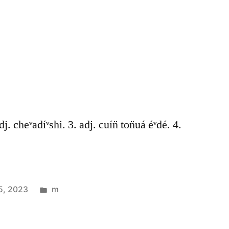
adj. cheᵛadíᵛshi. 3. adj. cuín̈ ton̈uá éᵛdé. 4.
5, 2023
m