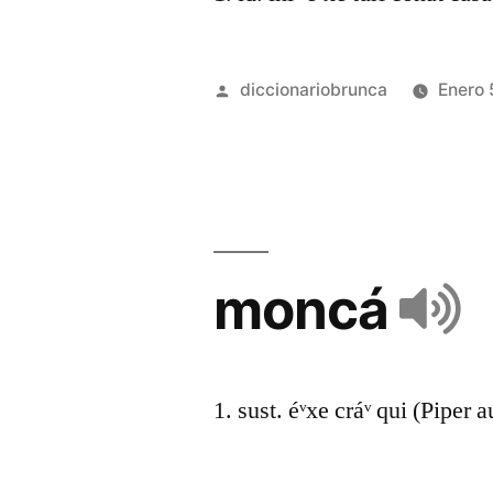
diccionariobrunca
Enero 
moncá
1. sust. éᵛxe cráᵛ qui (Piper a