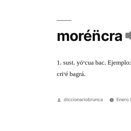
morén̈cra
1. sust. yóᵛcua bac. Ejemplo: 
criᵛé bagrá.
diccionariobrunca
Enero 