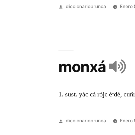
diccionariobrunca
Enero 
monxá
1. sust. yác cá rójc éᵛdé, cun̈
diccionariobrunca
Enero 