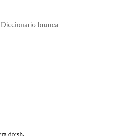
Diccionario brunca
áᵛra dóᵛsh.