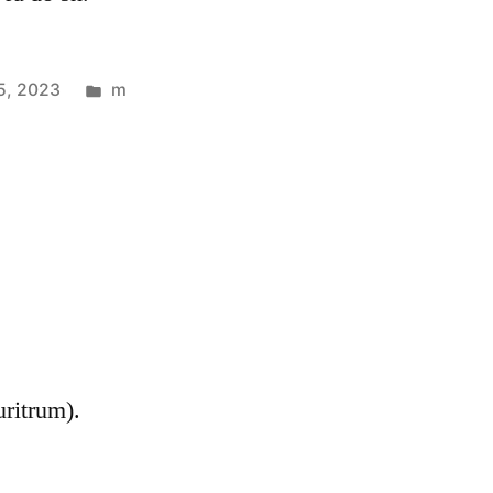
5, 2023
m
uritrum).