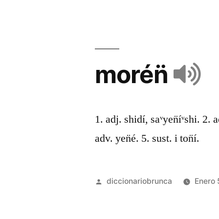
morén̈
1. adj. shidí, saᵛyen̈íᵛshi. 2. 
adv. yen̈é. 5. sust. i ton̈í.
diccionariobrunca
Enero 