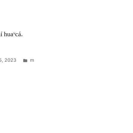
hí huaᵛcá.
5, 2023
m