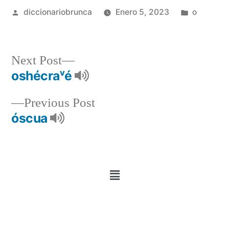
diccionariobrunca
Enero 5, 2023
o
Next Post
oshécraᵛé
Previous Post
óscua