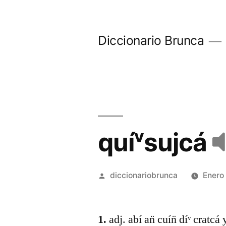
Diccionario Brunca
quíᵛsujcá
diccionariobrunca
Enero
1.
adj. abí an̈ cuín̈ díᵛ cratcá 