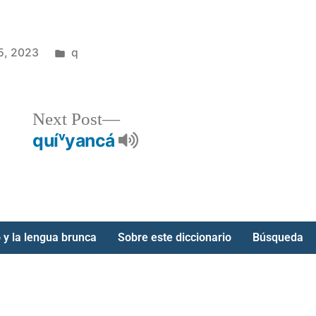
5, 2023
q
Next Post
quíᵛyancá
 y la lengua brunca
Sobre este diccionario
Búsqueda