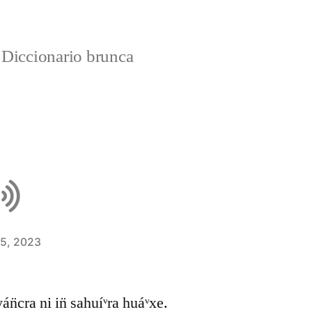
Diccionario brunca
 5, 2023
yán̈cra ni in̈ sahuíᵛra huáᵛxe.