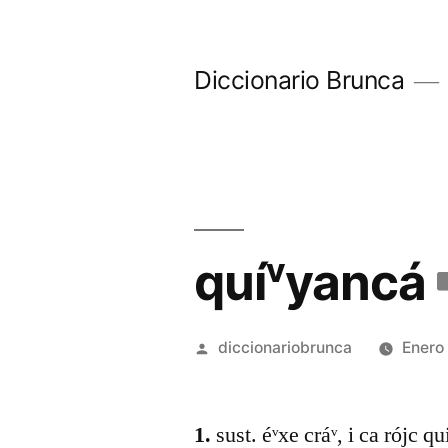
Diccionario Brunca
quíᵛyancá
diccionariobrunca
Enero
1.
sust. éᵛxe cráᵛ, i ca rójc qu