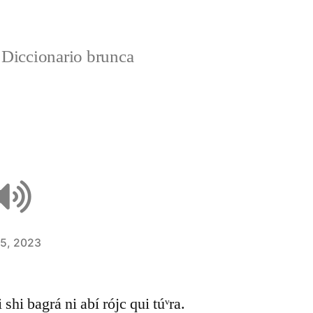
Diccionario brunca
 5, 2023
i shi bagrá ni abí rójc qui túᵛra.