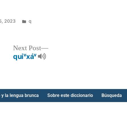
5, 2023
q
Next Post
quiᵛxáᵛ
 y la lengua brunca
Sobre este diccionario
Búsqueda