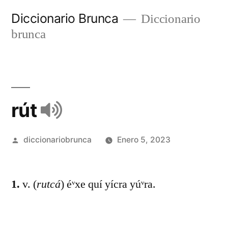
Diccionario Brunca
Diccionario
brunca
rút
diccionariobrunca
Enero 5, 2023
1.
v. (
rutcá
) éᵛxe quí yícra yúᵛra.