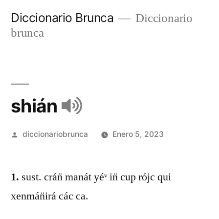
Diccionario Brunca
Diccionario
brunca
shián
diccionariobrunca
Enero 5, 2023
1.
sust. crán̈ manát yéᵛ in̈ cup rójc qui
xenmán̈irá các ca.