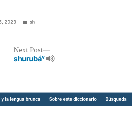
5, 2023
sh
Next Post
shurubáᵛ
 y la lengua brunca
Sobre este diccionario
Búsqueda