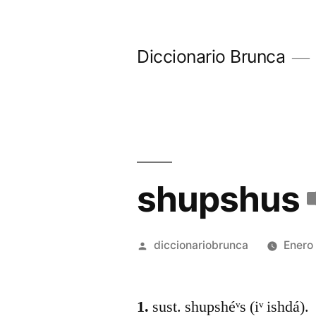
Diccionario Brunca
shupshus
diccionariobrunca
Enero
1.
sust. shupshéᵛs (iᵛ ishdá).