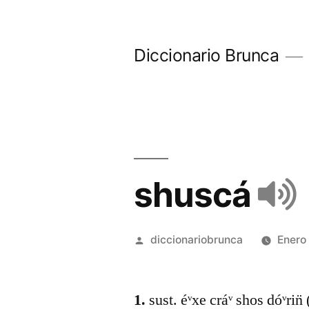
Diccionario Brunca
shuscá
diccionariobrunca
Enero
1.
sust. éᵛxe cráᵛ shos dóᵛrin̈ 