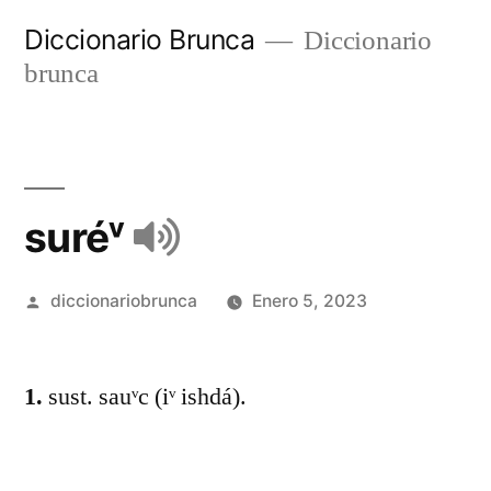
Diccionario Brunca
Diccionario
brunca
suréᵛ
diccionariobrunca
Enero 5, 2023
1.
sust. sauᵛc (iᵛ ishdá).