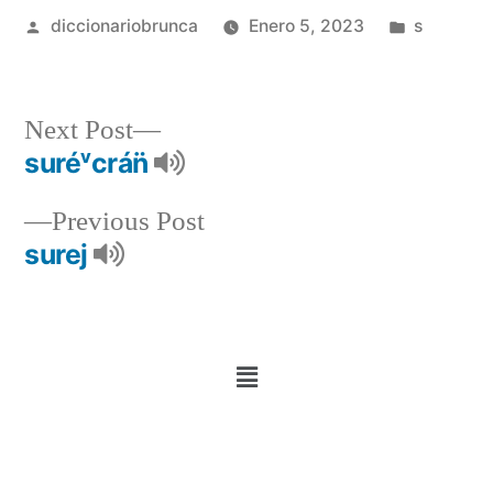
diccionariobrunca
Enero 5, 2023
s
Next Post
suréᵛcrán̈
Previous Post
surej