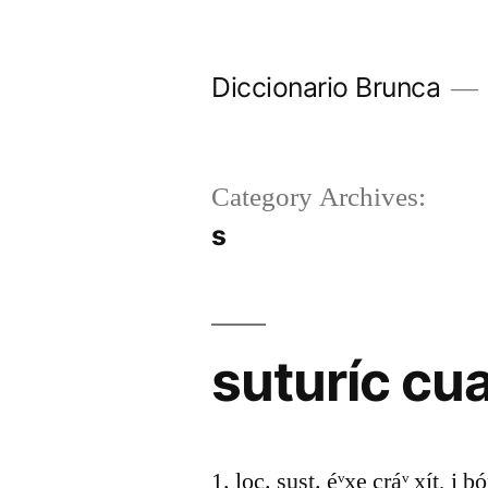
Diccionario Brunca
Category Archives:
s
suturíc cu
1. loc. sust. éᵛxe cráᵛ xít, i b