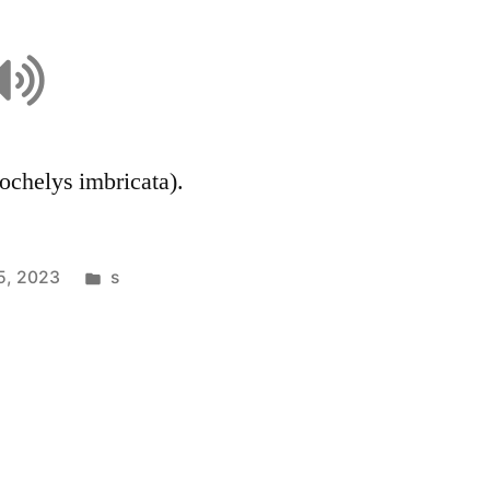
mochelys imbricata).
5, 2023
s