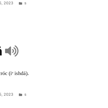
5, 2023
s
̈
cróc (iᵛ ishdá).
5, 2023
s