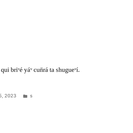
 qui briᵛé yáᵛ cun̈rá ta shugueᵛí.
5, 2023
s