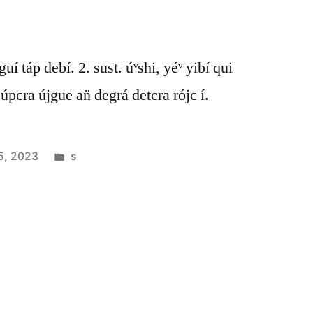
ᵛguí táp debí. 2. sust. úᵛshi, yéᵛ yibí qui
cúpcra újgue an̈ degrá detcra rójc í.
5, 2023
s