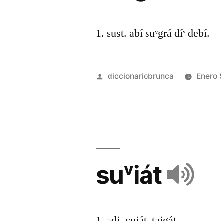
1. sust. abí suᵛgrá díᵛ debí.
diccionariobrunca
Enero 
suᵛiát
1. adj. cuját, tajgát.