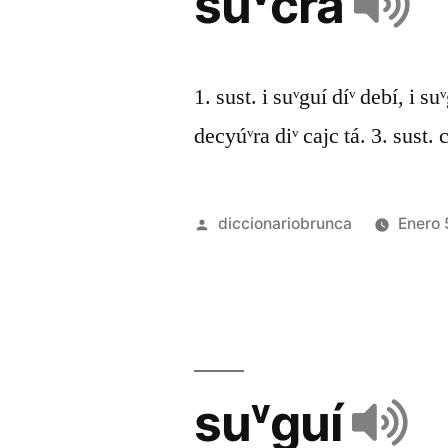
súᵛcra
1. sust. i suᵛguí díᵛ debí, i su
decyúᵛra diᵛ cajc tá. 3. sust. 
diccionariobrunca
Enero 
suᵛguí