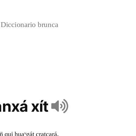
Diccionario brunca
anxá xít
ón̈ qui huaᵛgát cratcará.