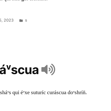
5, 2023
s
ráᵛscua
 sháᵛs qui éᵛxe suturíc curáscua doᵛshrín̈.