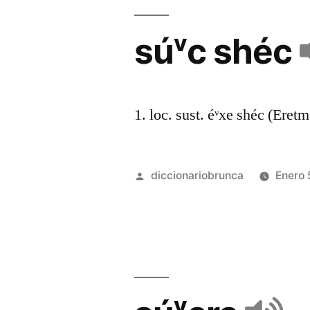
súᵛc shéc
1. loc. sust. éᵛxe shéc (Eret
diccionariobrunca
Enero 