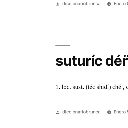
diccionariobrunca
Enero 
suturíc dén
1. loc. sust. (téc shidí) chéj, 
diccionariobrunca
Enero 