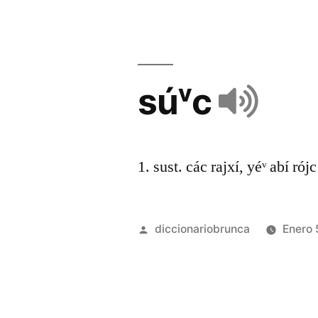
súᵛc
1. sust. các rajxí, yéᵛ abí rójc
diccionariobrunca
Enero 