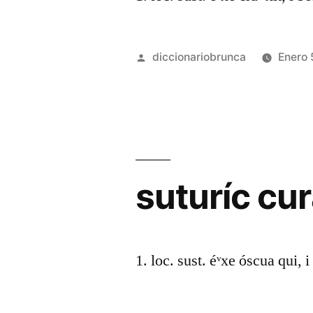
diccionariobrunca
Enero 
suturíc cu
1. loc. sust. éᵛxe óscua qui, i