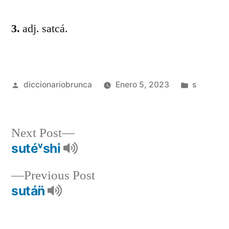
3.
adj. satcá.
diccionariobrunca
Enero 5, 2023
s
Next Post
sutéᵛshi
Previous Post
sután̈