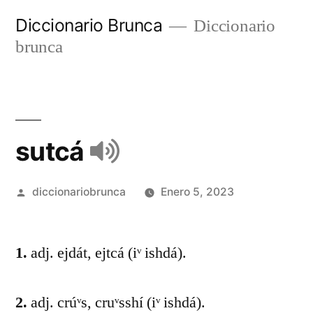
Diccionario Brunca
Diccionario
brunca
sutcá
diccionariobrunca
Enero 5, 2023
1.
adj. ejdát, ejtcá (iᵛ ishdá).
2.
adj. crúᵛs, cruᵛsshí (iᵛ ishdá).