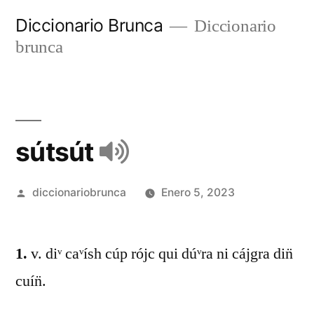
Diccionario Brunca
Diccionario
brunca
sútsút
diccionariobrunca
Enero 5, 2023
1.
v. diᵛ caᵛísh cúp rójc qui dúᵛra ni cájgra din̈
cuín̈.