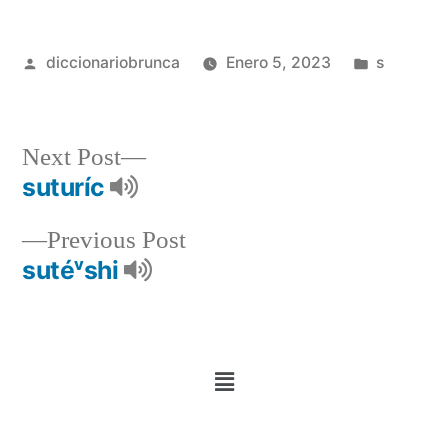
diccionariobrunca
Enero 5, 2023
s
Next Post
suturíc
Previous Post
sutéᵛshi