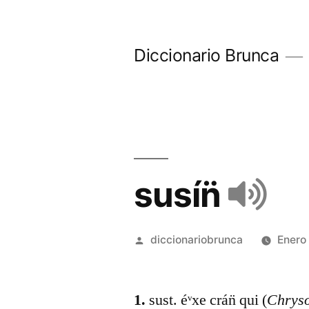
Diccionario Brunca
susín̈
diccionariobrunca
Enero
1.
sust. éᵛxe crán̈ qui (
Chryso