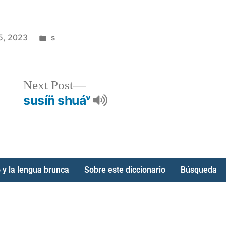
5, 2023
s
Next Post
susín̈ shuáᵛ
 y la lengua brunca
Sobre este diccionario
Búsqueda