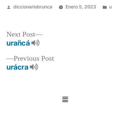
diccionariobrunca
Enero 5, 2023
u
Next Post
uran̈cá
Previous Post
urácra