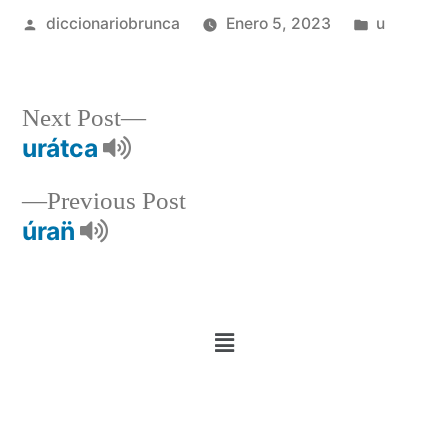
diccionariobrunca
Enero 5, 2023
u
Next Post
urátca
Previous Post
úran̈