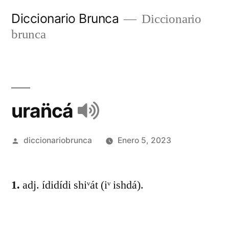
Diccionario Brunca
Diccionario
brunca
uran̈cá
diccionariobrunca
Enero 5, 2023
1.
adj. ídidídi shiᵛát (iᵛ ishdá).