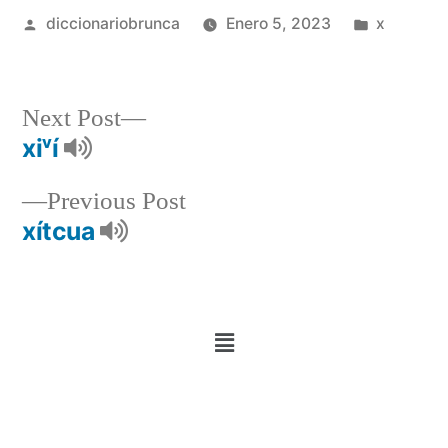
diccionariobrunca
Enero 5, 2023
x
Next Post
xiᵛí
Previous Post
xítcua