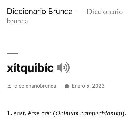
Diccionario Brunca
Diccionario
brunca
xítquibíc
diccionariobrunca
Enero 5, 2023
1.
sust. éᵛxe cráᵛ (
Ocimum campechianum
).