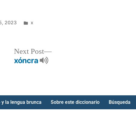
5, 2023
x
Next Post
xóncra
 y la lengua brunca
Sobre este diccionario
Búsqueda