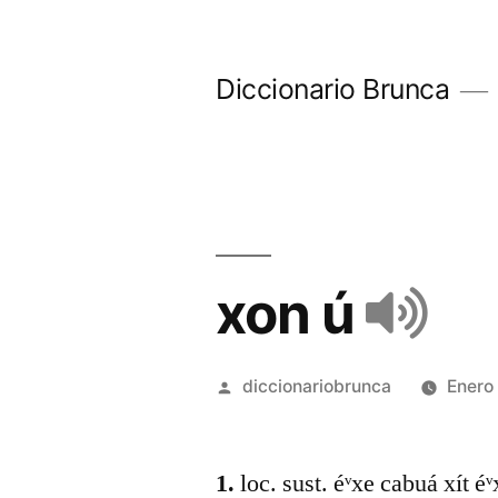
Diccionario Brunca
xon ú
diccionariobrunca
Enero
1.
loc. sust. éᵛxe cabuá xít éᵛ