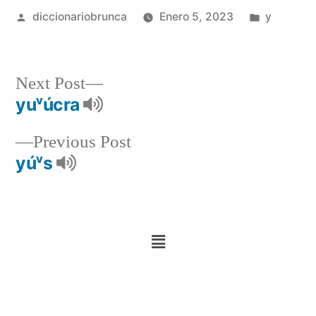
diccionariobrunca
Enero 5, 2023
y
Next Post
yuᵛúcra
Previous Post
yúᵛs