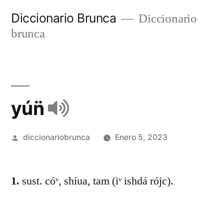
Diccionario Brunca
Diccionario
brunca
yún̈
diccionariobrunca
Enero 5, 2023
1.
sust. cóᵛ, shíua, tam (iᵛ ishdá rójc).