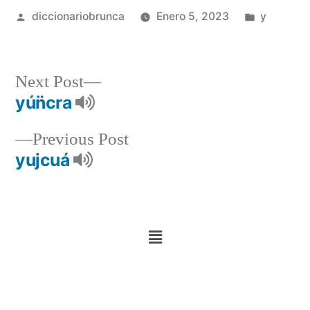
diccionariobrunca
Enero 5, 2023
y
Next Post
yún̈cra
Previous Post
yujcuá