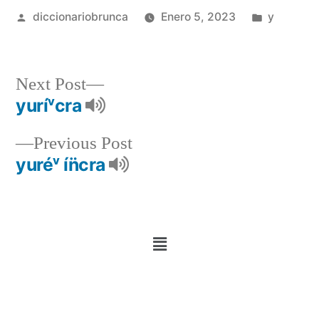
diccionariobrunca
Enero 5, 2023
y
Next Post
yuríᵛcra
Previous Post
yuréᵛ ín̈cra