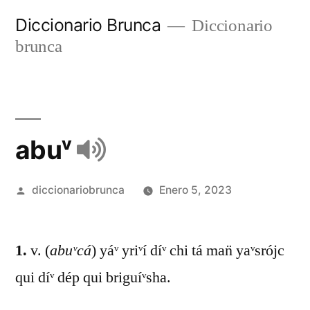
Diccionario Brunca
Diccionario
brunca
abuᵛ
diccionariobrunca
Enero 5, 2023
1.
v. (
abuᵛcá
) yáᵛ yriᵛí díᵛ chi tá man̈ yaᵛsrójc
qui díᵛ dép qui briguíᵛsha.