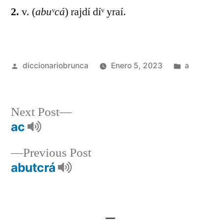
2.
v. (
abuᵛcá
) rajdí díᵛ yraí.
diccionariobrunca
Enero 5, 2023
a
Next Post
ac
Previous Post
abutcrá