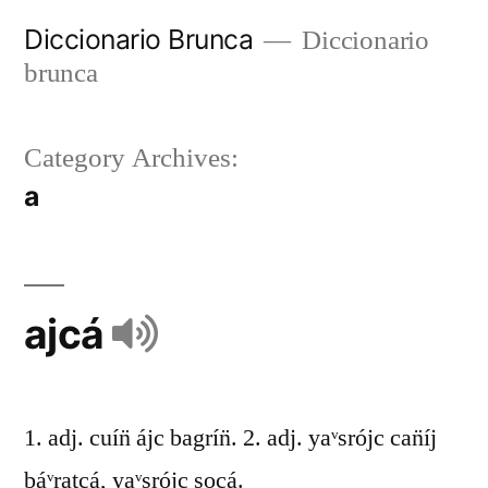
Diccionario Brunca
Diccionario
brunca
Category Archives:
a
ajcá
1. adj. cuín̈ ájc bagrín̈. 2. adj. yaᵛsrójc can̈íj
báᵛratcá, yaᵛsrójc socá.