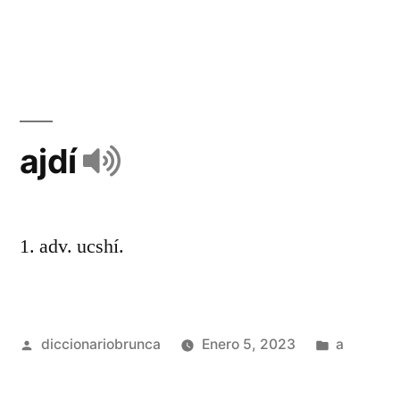
ajdí
1. adv. ucshí.
diccionariobrunca
Enero 5, 2023
a