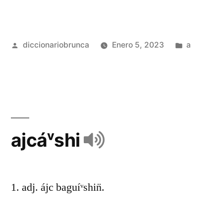
diccionariobrunca
Enero 5, 2023
a
ajcáᵛshi
1. adj. ájc baguíᵛshin̈.