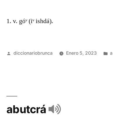
1. v. góᵛ (iᵛ ishdá).
diccionariobrunca
Enero 5, 2023
a
abutcrá