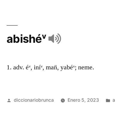
abishéᵛ
1. adv. éᵛ, iníᵛ, man̈, yabéᵛ; neme.
diccionariobrunca
Enero 5, 2023
a