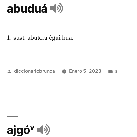
abuduá
1. sust. abutcrá égui hua.
diccionariobrunca
Enero 5, 2023
a
ajgóᵛ