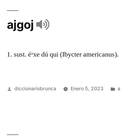
ajgoj
1. sust. éᵛxe dú qui (Ibycter americanus).
diccionariobrunca
Enero 5, 2023
a