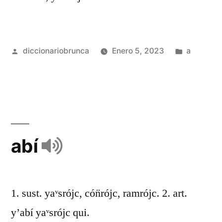
diccionariobrunca
Enero 5, 2023
a
abí
1. sust. yaᵛsrójc, cón̈rójc, ramrójc. 2. art.
y’abí yaᵛsrójc qui.