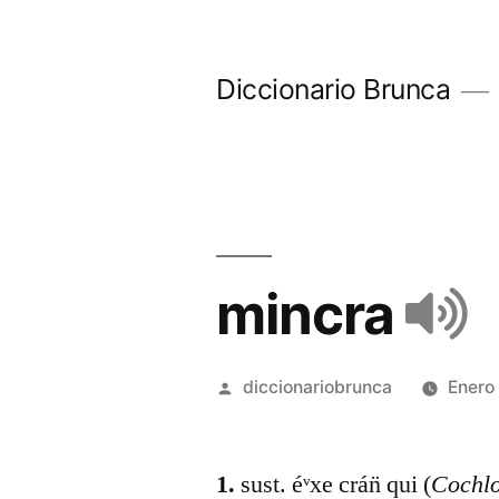
Diccionario Brunca
mincra
diccionariobrunca
Enero
1.
sust. éᵛxe crán̈ qui (
Cochlo