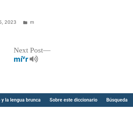
5, 2023
m
Next Post
míᵛr
 y la lengua brunca
Sobre este diccionario
Búsqueda