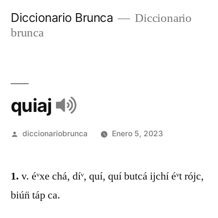
Diccionario Brunca
Diccionario
brunca
quiaj
diccionariobrunca
Enero 5, 2023
1.
v. éᵛxe chá, díᵛ, quí, quí butcá ijchí éᵛt rójc,
biún̈ táp ca.