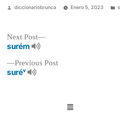
diccionariobrunca
Enero 5, 2023
s
Next Post
surém
Previous Post
suréᵛ