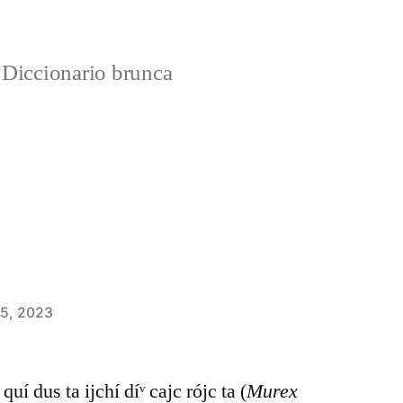
Diccionario brunca
 5, 2023
quí dus ta ijchí díᵛ cajc rójc ta (
Murex