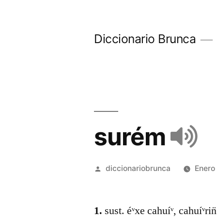
Diccionario Brunca
surém
diccionariobrunca
Enero
1.
sust. éᵛxe cahuíᵛ, cahuíᵛrin̈ 