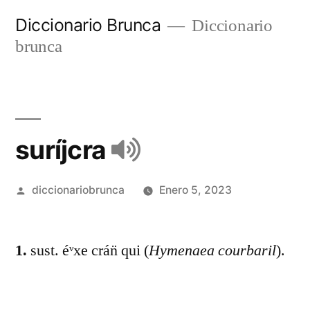
Diccionario Brunca
Diccionario
brunca
suríjcra
diccionariobrunca
Enero 5, 2023
1.
sust. éᵛxe crán̈ qui (
Hymenaea courbaril
).