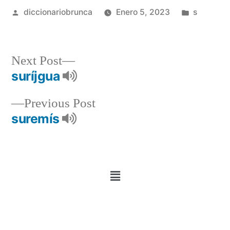
diccionariobrunca
Enero 5, 2023
s
Next Post
suríjgua
Previous Post
suremís