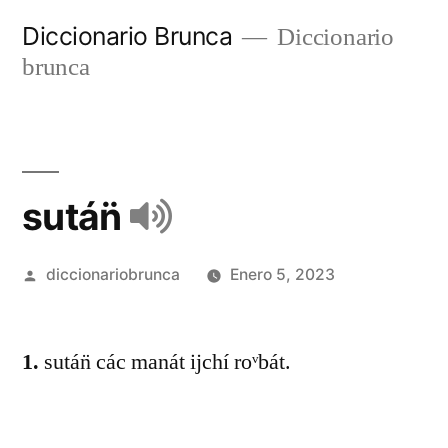
Diccionario Brunca
Diccionario
brunca
sután̈
diccionariobrunca
Enero 5, 2023
1.
sután̈ các manát ijchí roᵛbát.