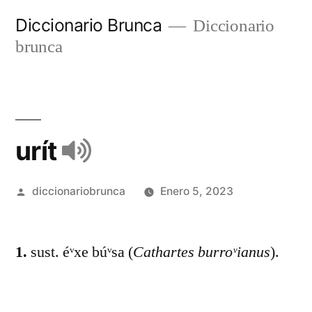
Diccionario Brunca
Diccionario
brunca
urít
diccionariobrunca
Enero 5, 2023
1.
sust. éᵛxe búᵛsa (
Cathartes burroᵛianus
).