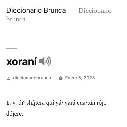
Diccionario Brunca
Diccionario
brunca
xoraní
diccionariobrunca
Enero 5, 2023
1.
v. diᵛ shíjtcra quí yáᵛ yará cuaᵛtún̈ rójc
dójcre.