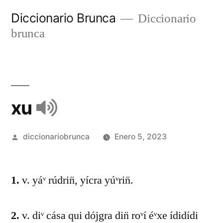
Diccionario Brunca
Diccionario
brunca
xu
diccionariobrunca
Enero 5, 2023
1.
v. yáᵛ rúdrin̈, yícra yúᵛrin̈.
2.
v. diᵛ cása qui dójgra din̈ roᵛí éᵛxe ídidídi