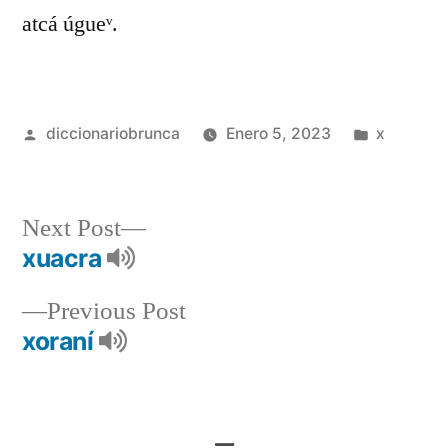
atcá úgueᵛ.
diccionariobrunca
Enero 5, 2023
x
Next Post
xuacra
Previous Post
xoraní