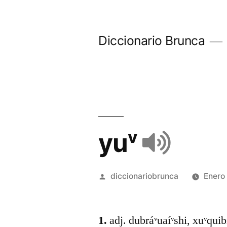
Diccionario Brunca
yuᵛ
diccionariobrunca
Enero
1.
adj. dubráᵛuaíᵛshi, xuᵛquibí