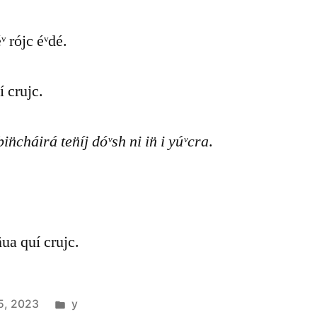
éᵛ rójc éᵛdé.
í crujc.
n̈cháirá ten̈íj dóᵛsh ni in̈ i yúᵛcra
.
̈ua quí crujc.
5, 2023
y