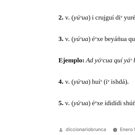
2.
v. (
yúᵛua
) i crujguí diᵛ yur
3.
v. (
yúᵛua
) éᵛxe beyán̈ua qu
Ejemplo:
Ad yóᵛcua quí yáᵛ bi
4.
v. (
yúᵛua
) huíᵛ (iᵛ ishdá).
5.
v. (
yúᵛua
) éᵛxe ídidídi shún
diccionariobrunca
Enero 